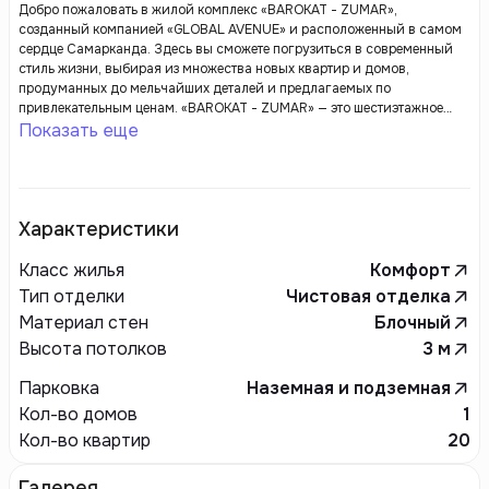
Добро пожаловать в жилой комплекс «BAROKAT - ZUMAR»,
созданный компанией «GLOBAL AVENUE» и расположенный в самом
сердце Самарканда. Здесь вы сможете погрузиться в современный
стиль жизни, выбирая из множества новых квартир и домов,
продуманных до мельчайших деталей и предлагаемых по
привлекательным ценам. «BAROKAT - ZUMAR» — это шестиэтажное
здание, воплощающее элегантность архитектурных решений, где
Показать еще
роскошь гармонично сочетается с комфортом. Мы с гордостью
предлагаем жилье высокого качества, где стиль и функциональность
соединены в каждом элементе.
Характеристики
Класс жилья
Комфорт
Тип отделки
Чистовая отделка
Материал стен
Блочный
Высота потолков
3
м
Парковка
Наземная и подземная
Кол-во домов
1
Кол-во квартир
20
Галерея