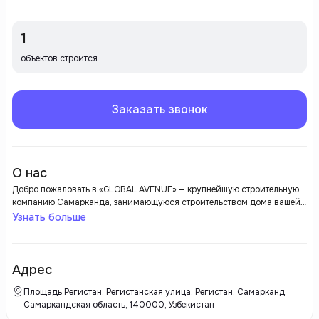
1
объектов строится
Заказать звонок
О нас
Добро пожаловать в «GLOBAL AVENUE» — крупнейшую строительную
компанию Самарканда, занимающуюся строительством дома вашей
мечты. Откройте для себя широкий выбор новых квартир в
Узнать больше
очаровательном Самарканде, регионе, где роскошь и комфорт идут
рука об руку. В GLOBAL AVENUE мы гордимся тем, что предоставляем
первоклассные строительные услуги. Наша команда опытных
архитекторов и инженеров усердно работает над
Адрес
высококачественными квартирами и современными домами,
отражая вершину дизайна и функциональности в каждом проекте.
Площадь Регистан, Регистанская улица, Регистан, Самарканд,
Применяя методы устойчивого строительства, мы обеспечиваем
Самаркандская область, 140000, Узбекистан
устойчивую ценность энергоэффективных и экологически чистых