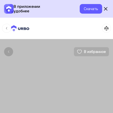
В приложении
Скачать
удобнее
В избранное