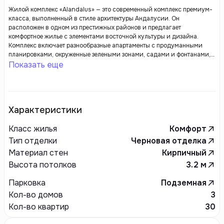
Жилой комплекс «Alandalus» — это современный комплекс премиум-
класса, выполненный в стиле архитектуры Андалусии. Он
расположен в одном из престижных районов и предлагает
комфортное жилье с элементами восточной культуры и дизайна.
Комплекс включает разнообразные апартаменты с продуманными
планировками, окруженные зелеными зонами, садами и фонтанами,
создающими атмосферу спокойствия и уединения. В «Alandalus»
Показать еще
предусмотрены удобства высокого уровня, такие как круглосуточная
охрана, бассейны, фитнес-центры и детские площадки.
Характеристики
Класс жилья
Комфорт
Тип отделки
Черновая отделка
Материал стен
Кирпичный
Высота потолков
3.2
м
Парковка
Подземная
Кол-во домов
3
Кол-во квартир
30