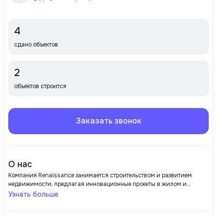
4
сдано объектов
2
объектов строится
Заказать звонок
О нас
Компания Renaissance занимается строительством и развитием
недвижимости, предлагая инновационные проекты в жилом и
коммерческом сегментах. Она славится высоким качеством своих
Узнать больше
работ и вниманием к современным тенденциям в архитектуре.
Renaissance стремится создать комфортные и функциональные