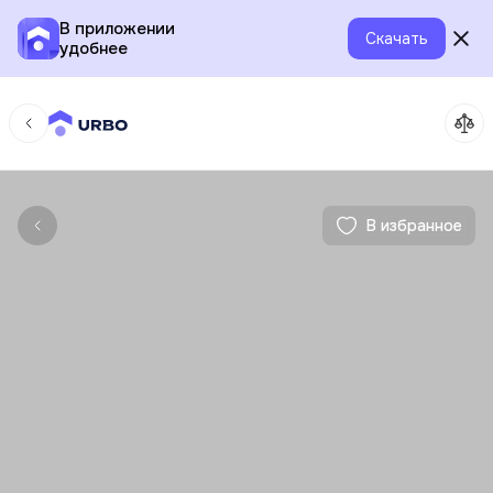
В приложении
Скачать
удобнее
В избранное