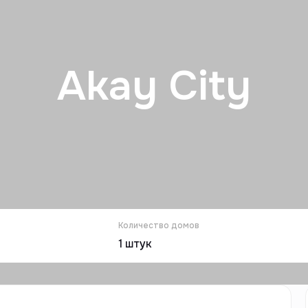
Akay City
Количество домов
1
штук