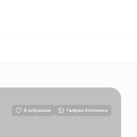
Избранное
Узбекистан
РУ
Контакты
Для новостроек
Контакты
Для новостроек
В избранное
Галерея Комплекса
Контакты
Для новостроек
Контакты
Для новостроек