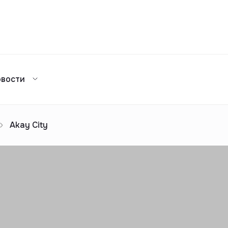
Сравнение
овости
Каталог жилых комплексов
я аренда
ажа
Сдать в аренду
предложений
ог риелторов
Реклама
Akay City
Сдача в 2025
предложений
ог риелторов
Реклама
ог риелторов
Реклама
ог риелторов
Реклама