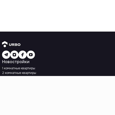
Новостройки
1 комнатные квартиры
2 комнатные квартиры
3 комнатные квартиры
Рядом с метро
Есть рассрочка
Ипотека
Вторичное жилье
1 комнатные квартиры
2 комнатные квартиры
3 комнатные квартиры