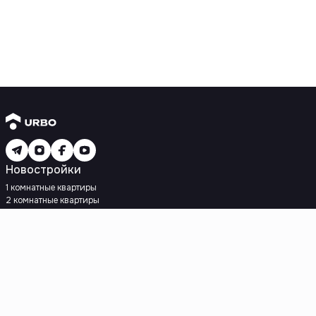
Новостройки
1 комнатные квартиры
2 комнатные квартиры
3 комнатные квартиры
Рядом с метро
Есть рассрочка
Ипотека
Вторичное жилье
1 комнатные квартиры
2 комнатные квартиры
3 комнатные квартиры