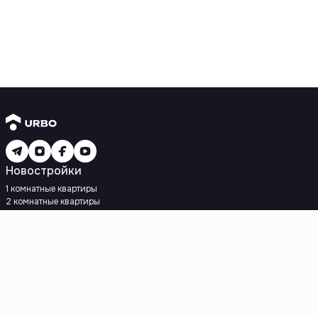
Новостройки
1 комнатные квартиры
2 комнатные квартиры
3 комнатные квартиры
Рядом с метро
Есть рассрочка
Ипотека
Вторичное жилье
1 комнатные квартиры
2 комнатные квартиры
3 комнатные квартиры