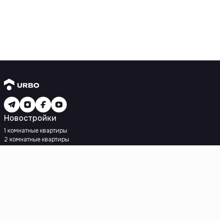
Новостройки
1 комнатные квартиры
2 комнатные квартиры
3 комнатные квартиры
Рядом с метро
Есть рассрочка
Ипотека
Вторичное жилье
1 комнатные квартиры
2 комнатные квартиры
3 комнатные квартиры