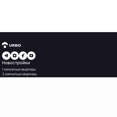
Новостройки
1 комнатные квартиры
2 комнатные квартиры
3 комнатные квартиры
Рядом с метро
Есть рассрочка
Ипотека
Вторичное жилье
1 комнатные квартиры
2 комнатные квартиры
3 комнатные квартиры