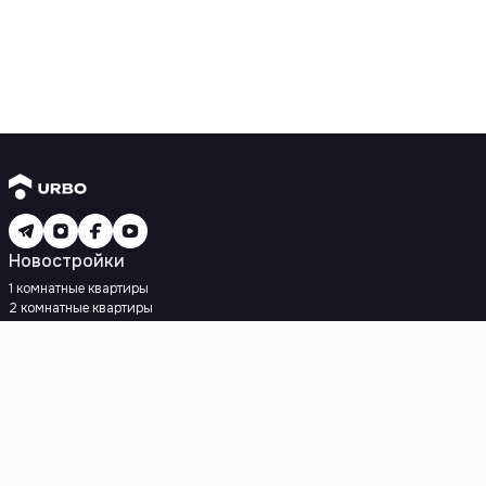
Новостройки
1 комнатные квартиры
2 комнатные квартиры
3 комнатные квартиры
Рядом с метро
Есть рассрочка
Ипотека
Вторичное жилье
1 комнатные квартиры
2 комнатные квартиры
3 комнатные квартиры