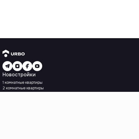
Новостройки
1 комнатные квартиры
2 комнатные квартиры
3 комнатные квартиры
Рядом с метро
Есть рассрочка
Ипотека
Вторичное жилье
1 комнатные квартиры
2 комнатные квартиры
3 комнатные квартиры