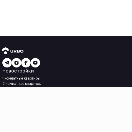
Новостройки
1 комнатные квартиры
2 комнатные квартиры
3 комнатные квартиры
Рядом с метро
Есть рассрочка
Ипотека
Вторичное жилье
1 комнатные квартиры
2 комнатные квартиры
3 комнатные квартиры