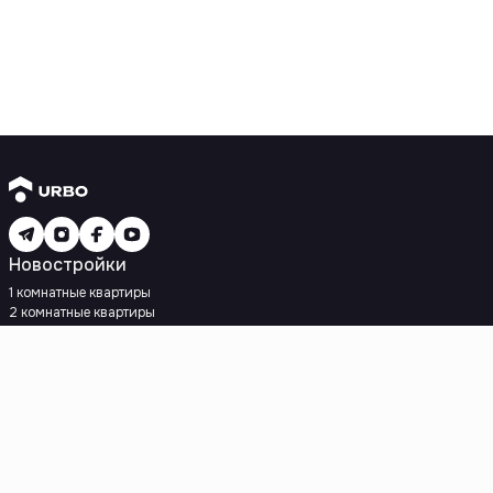
Новостройки
1 комнатные квартиры
2 комнатные квартиры
3 комнатные квартиры
Рядом с метро
Есть рассрочка
Ипотека
Вторичное жилье
1 комнатные квартиры
2 комнатные квартиры
3 комнатные квартиры