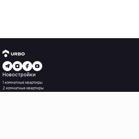
Новостройки
1 комнатные квартиры
2 комнатные квартиры
3 комнатные квартиры
Рядом с метро
Есть рассрочка
Ипотека
Вторичное жилье
1 комнатные квартиры
2 комнатные квартиры
3 комнатные квартиры