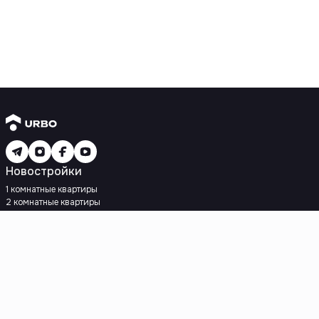
Новостройки
1 комнатные квартиры
2 комнатные квартиры
3 комнатные квартиры
Рядом с метро
Есть рассрочка
Ипотека
Вторичное жилье
1 комнатные квартиры
2 комнатные квартиры
3 комнатные квартиры