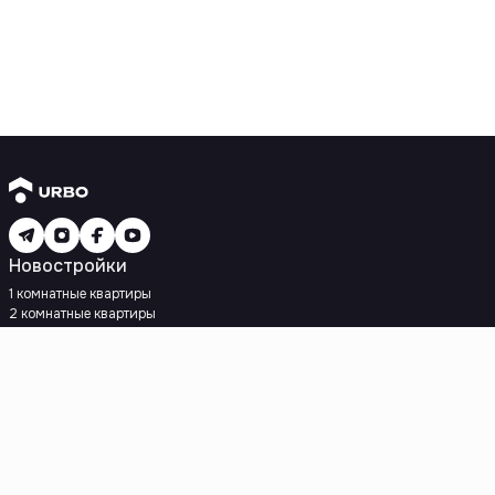
Новостройки
1 комнатные квартиры
2 комнатные квартиры
3 комнатные квартиры
Рядом с метро
Есть рассрочка
Ипотека
Вторичное жилье
1 комнатные квартиры
2 комнатные квартиры
3 комнатные квартиры