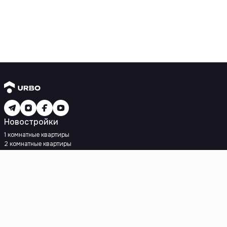
Новостройки
1 комнатные квартиры
2 комнатные квартиры
3 комнатные квартиры
Рядом с метро
Есть рассрочка
Ипотека
Вторичное жилье
1 комнатные квартиры
2 комнатные квартиры
3 комнатные квартиры