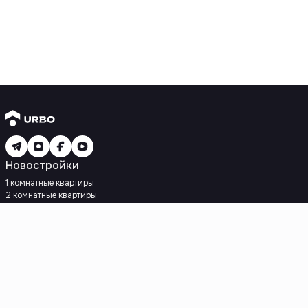
Новостройки
1 комнатные квартиры
2 комнатные квартиры
3 комнатные квартиры
Рядом с метро
Есть рассрочка
Ипотека
Вторичное жилье
1 комнатные квартиры
2 комнатные квартиры
3 комнатные квартиры