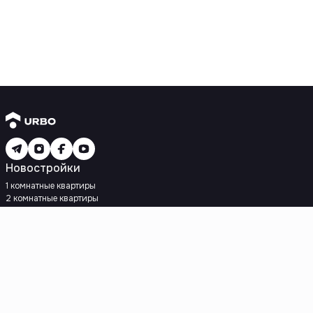
Новостройки
1 комнатные квартиры
2 комнатные квартиры
3 комнатные квартиры
Рядом с метро
Есть рассрочка
Ипотека
Вторичное жилье
1 комнатные квартиры
2 комнатные квартиры
3 комнатные квартиры