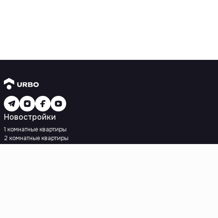
Новостройки
1 комнатные квартиры
2 комнатные квартиры
3 комнатные квартиры
Рядом с метро
Есть рассрочка
Ипотека
Вторичное жилье
1 комнатные квартиры
2 комнатные квартиры
3 комнатные квартиры