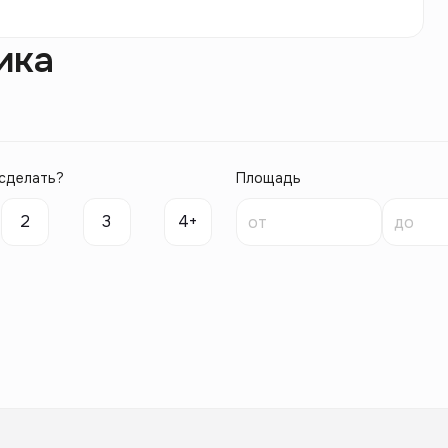
ика
сделать?
Площадь
2
3
4+