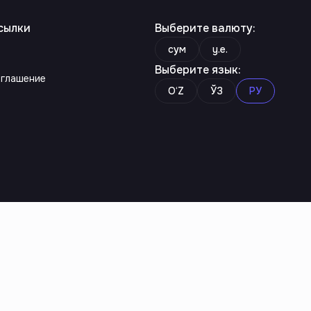
сылки
Выберите валюту
:
сум
y.e.
Выберите язык
:
оглашение
O‘Z
ЎЗ
РУ