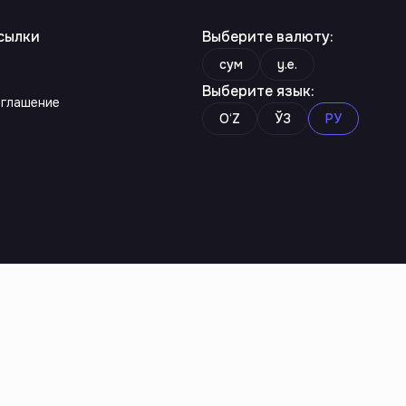
сылки
Выберите валюту
:
сум
y.e.
Выберите язык
:
оглашение
O‘Z
ЎЗ
РУ