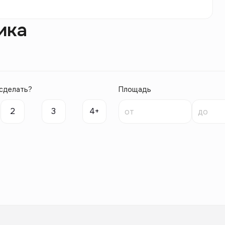
ика
сделать?
Площадь
2
3
4+