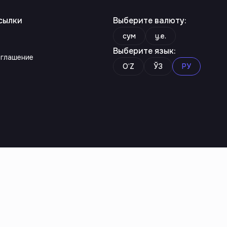
сылки
Выберите валюту
:
сум
y.e.
Выберите язык
:
оглашение
O‘Z
ЎЗ
РУ