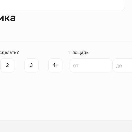
ика
сделать?
Площадь
2
3
4+