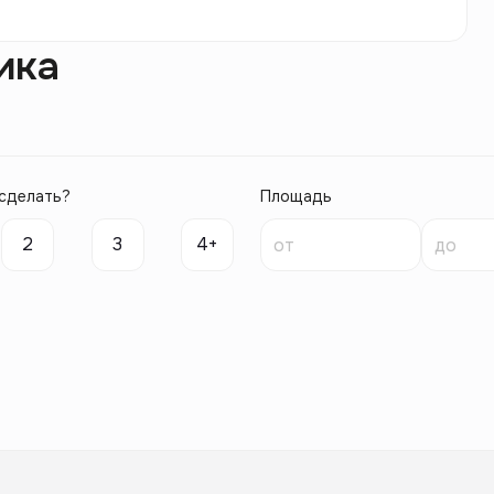
ика
сделать?
Площадь
2
3
4+