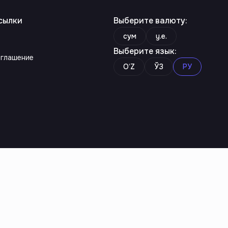
сылки
Выберите валюту
:
сум
y.e.
Выберите язык
:
оглашение
O‘Z
ЎЗ
РУ