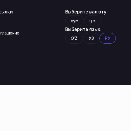
сылки
Выберите валюту
:
сум
y.e.
Выберите язык
:
оглашение
O‘Z
ЎЗ
РУ