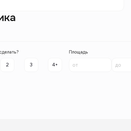
ика
сделать?
Площадь
2
3
4+