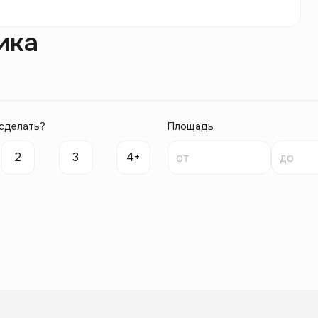
ика
сделать?
Площадь
2
3
4+