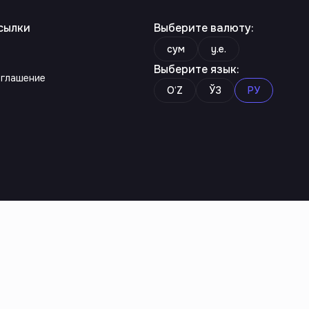
сылки
Выберите валюту
:
сум
y.e.
Выберите язык
:
оглашение
O‘Z
ЎЗ
РУ