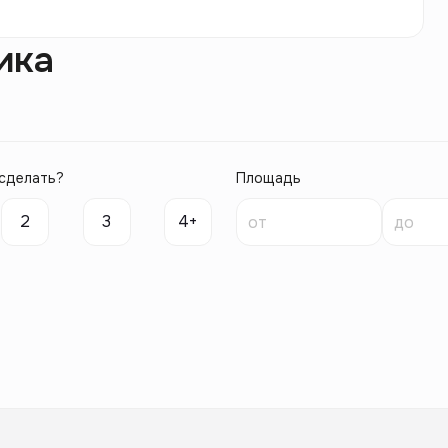
ика
сделать?
Площадь
2
3
4+