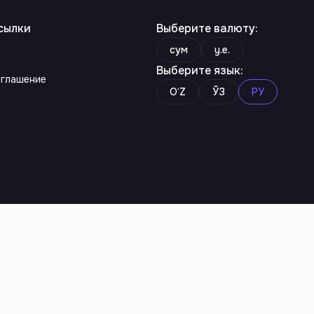
сылки
Выберите валюту
:
сум
y.e.
Выберите язык
:
оглашение
O‘Z
ЎЗ
РУ