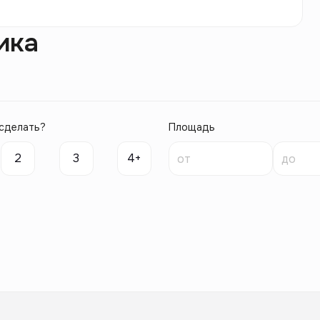
ика
сделать?
Площадь
2
3
4+