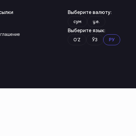
сылки
Выберите валюту
:
сум
y.e.
Выберите язык
:
оглашение
O‘Z
ЎЗ
РУ