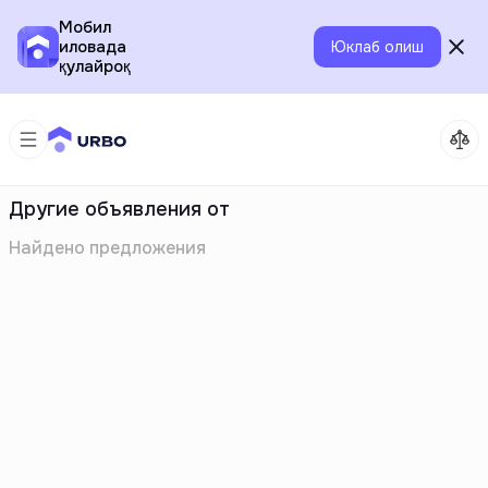
Мобил
иловада
Юклаб олиш
қулайроқ
Другие объявления от
Найдено
предложения