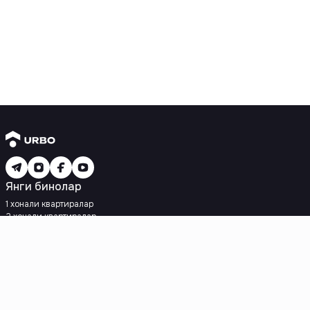
Янги бинолар
1 хонали квартиралар
2 хонали квартиралар
3 хонали квартиралар
Метрога яқин
Кредит режаси мавжуд
Ипотека
Иккиламчи уйлар
1 хонали квартиралар