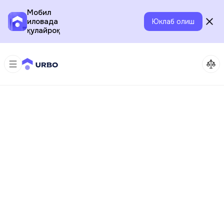
Мобил
иловада
Юклаб олиш
қулайроқ