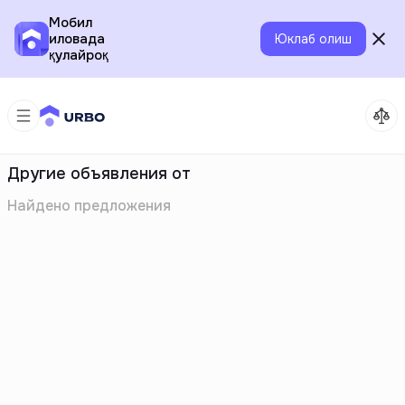
Мобил
иловада
Юклаб олиш
қулайроқ
Другие объявления от
Найдено
предложения