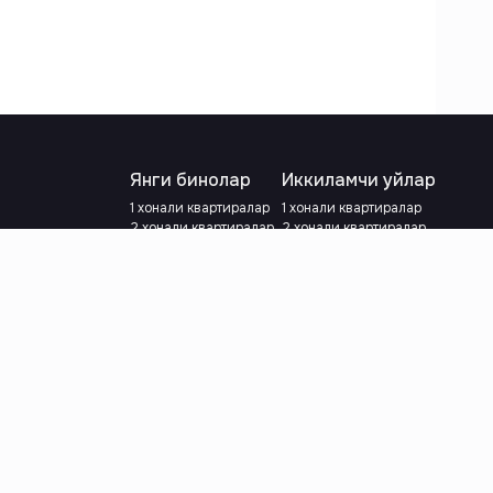
Янги бинолар
Иккиламчи уйлар
1 хонали квартиралар
1 хонали квартиралар
2 хонали квартиралар
2 хонали квартиралар
3 хонали квартиралар
3 хонали квартиралар
Метрога яқин
Тамирланган
Кредит режаси мавжуд
Метрога яқин
Ипотека
лар
Валютани танланг
:
сўм
й.е.
Тилни танланг
: