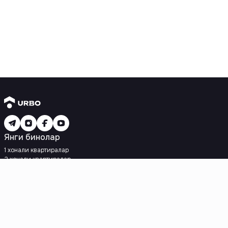
Янги бинолар
1 хонали квартиралар
2 хонали квартиралар
3 хонали квартиралар
Метрога яқин
Кредит режаси мавжуд
Ипотека
Иккиламчи уйлар
1 хонали квартиралар