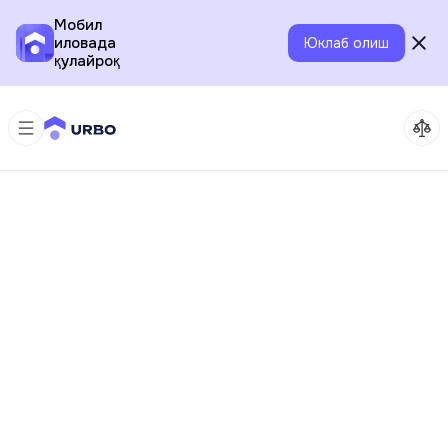
Мобил
иловада
Юклаб олиш
қулайроқ