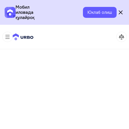
Мобил
иловада
Юклаб олиш
қулайроқ