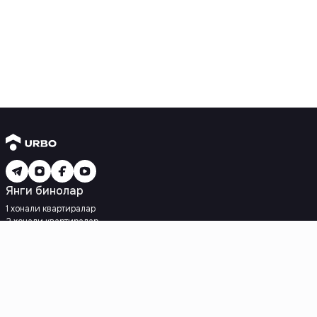
Янги бинолар
1 хонали квартиралар
2 хонали квартиралар
3 хонали квартиралар
Метрога яқин
Кредит режаси мавжуд
Ипотека
Иккиламчи уйлар
1 хонали квартиралар