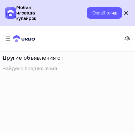
Мобил
иловада
Юклаб олиш
қулайроқ
Другие объявления от
Найдено
предложения