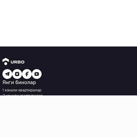
Янги бинолар
1 хонали квартиралар
2 хонали квартиралар
3 хонали квартиралар
Метрога яқин
Кредит режаси мавжуд
Ипотека
Иккиламчи уйлар
1 хонали квартиралар