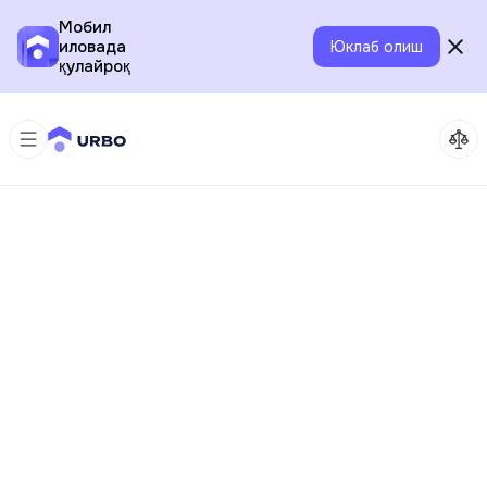
Мобил
иловада
Юклаб олиш
қулайроқ