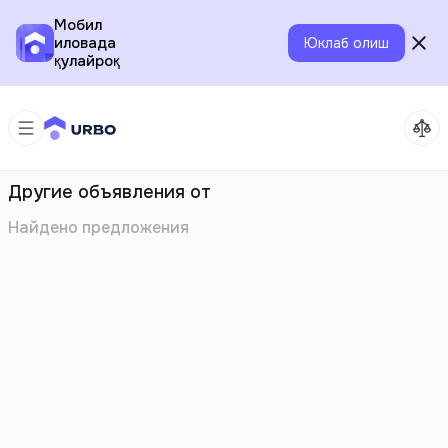
Мобил
иловада
Юклаб олиш
қулайроқ
Другие объявления от
Найдено
предложения