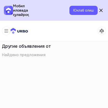
Мобил
иловада
Юклаб олиш
қулайроқ
Другие объявления от
Найдено
предложения