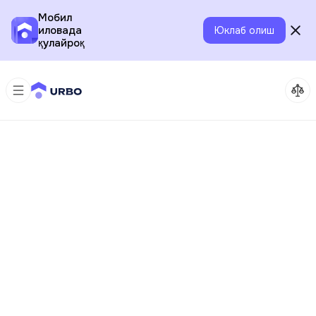
Мобил
иловада
Юклаб олиш
қулайроқ