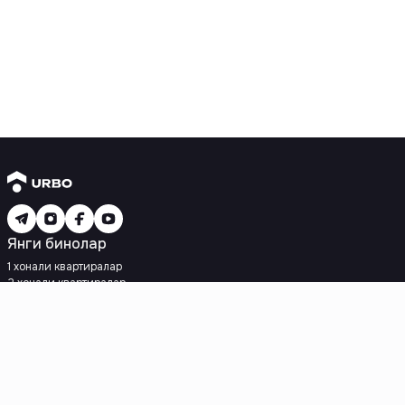
Янги бинолар
1 хонали квартиралар
2 хонали квартиралар
3 хонали квартиралар
Метрога яқин
Кредит режаси мавжуд
Ипотека
Иккиламчи уйлар
1 хонали квартиралар