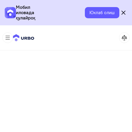
Мобил
иловада
Юклаб олиш
қулайроқ