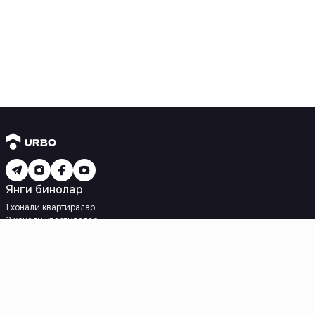
Янги бинолар
1 хонали квартиралар
2 хонали квартиралар
3 хонали квартиралар
Метрога яқин
Кредит режаси мавжуд
Ипотека
Иккиламчи уйлар
1 хонали квартиралар