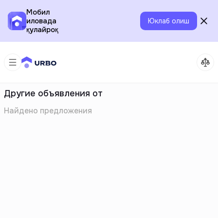
Мобил
иловада
Юклаб олиш
қулайроқ
Другие объявления от
Найдено
предложения