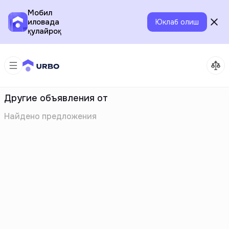
Мобил
иловада
Юклаб олиш
қулайроқ
Другие объявления от
Найдено
предложения