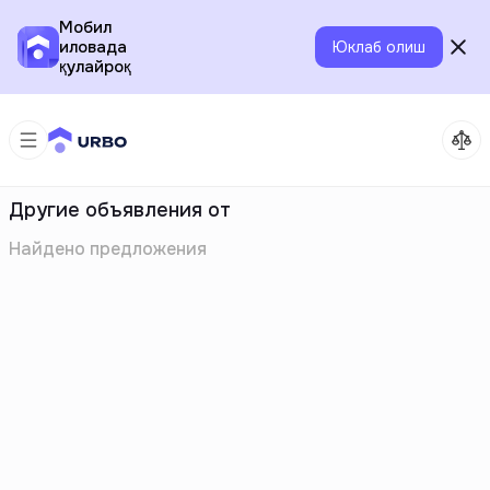
Мобил
иловада
Юклаб олиш
қулайроқ
Другие объявления от
Найдено
предложения