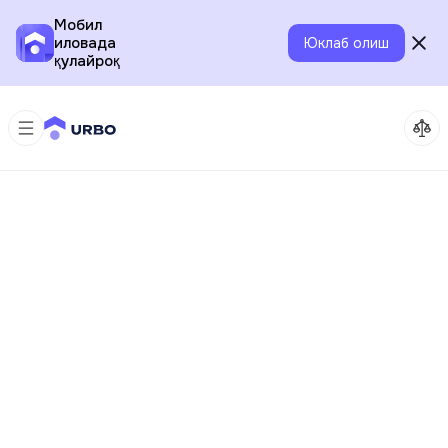
Мобил
иловада
Юклаб олиш
қулайроқ