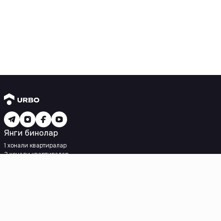
Янги бинолар
1 хонали квартиралар
2 хонали квартиралар
3 хонали квартиралар
Метрога яқин
Кредит режаси мавжуд
Ипотека
Иккиламчи уйлар
1 хонали квартиралар