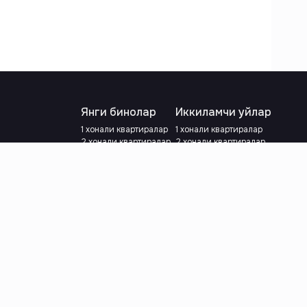
Янги бинолар
Иккиламчи уйлар
1 хонали квартиралар
1 хонали квартиралар
2 хонали квартиралар
2 хонали квартиралар
3 хонали квартиралар
3 хонали квартиралар
Метрога яқин
Тамирланган
Кредит режаси мавжуд
Метрога яқин
Ипотека
лар
Валютани танланг
:
сўм
й.е.
Тилни танланг
: