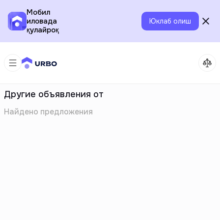
Мобил
иловада
Юклаб олиш
қулайроқ
Другие объявления от
Найдено
предложения