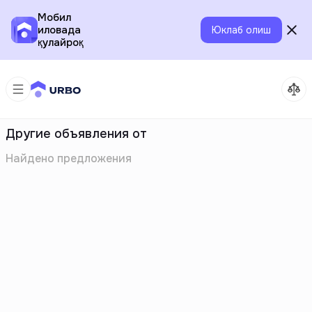
Мобил
иловада
Юклаб олиш
қулайроқ
Другие объявления от
Найдено
предложения