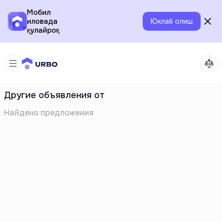
Мобил
иловада
Юклаб олиш
қулайроқ
Другие объявления от
Найдено
предложения