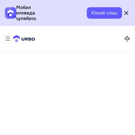
Мобил
иловада
Юклаб олиш
қулайроқ