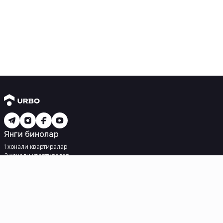
Янги бинолар
1 хонали квартиралар
2 хонали квартиралар
3 хонали квартиралар
Метрога яқин
Кредит режаси мавжуд
Ипотека
Иккиламчи уйлар
1 хонали квартиралар