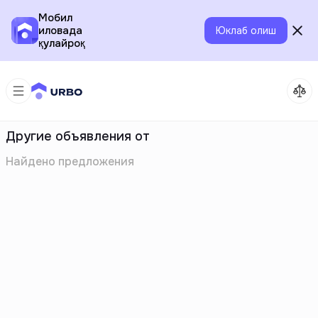
Мобил
иловада
Юклаб олиш
қулайроқ
Другие объявления от
Найдено
предложения