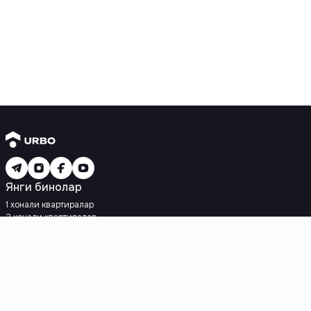
Янги бинолар
1 хонали квартиралар
2 хонали квартиралар
3 хонали квартиралар
Метрога яқин
Кредит режаси мавжуд
Ипотека
Иккиламчи уйлар
1 хонали квартиралар