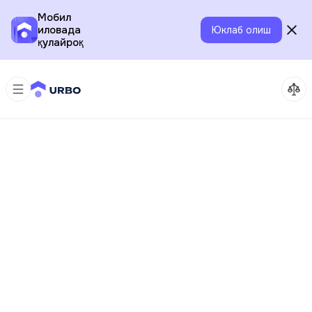
Мобил
иловада
Юклаб олиш
қулайроқ